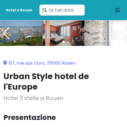
Inserisci
Hotel a Rouen
le
tue
date
87, rue aux Ours, 76000 Rouen
Urban Style hotel de
l'Europe
Hotel 3 stelle a Rouen
Presentazione