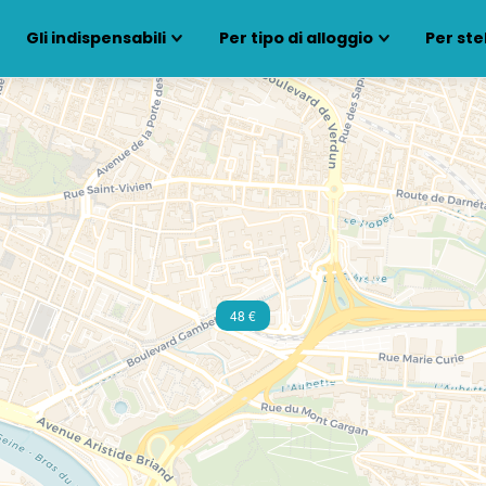
Gli indispensabili
Per tipo di alloggio
Per ste
48 €