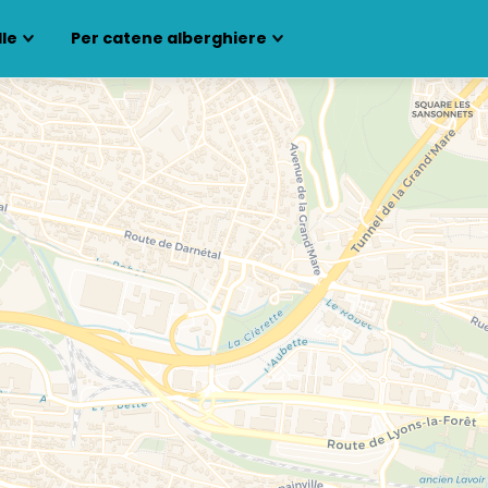
lle
Per catene alberghiere