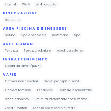
Internet
Wi-Fi
Wi-Fi gratuito
RISTORAZIONE
Ristorante
AREA PISCINA E BENESSERE
Sauna
Spa e benessere
Hammam
Spa
AREE COMUNI
Terrazza
Terrazza solarium
Arredi da esterno
INTRATTENIMENTO
Giochi da tavolo/puzzle
VARIE
Camere non fumatori
Servizi per ospiti disabili
Camere familiari
Ascensore
Camere insonorizzate
Riscaldamento
Struttura interamente non fumatori
Zona fumatori
Accessibile in sedia a rotelle