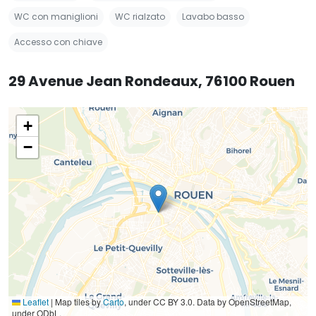
WC con maniglioni
WC rialzato
Lavabo basso
Accesso con chiave
29 Avenue Jean Rondeaux, 76100 Rouen
+
−
Leaflet
|
Map tiles by
Carto
, under CC BY 3.0. Data by OpenStreetMap,
under ODbL.