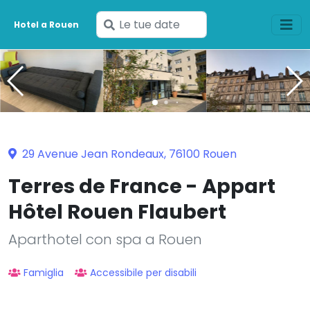
Inserisci
Hotel a Rouen
le
tue
date
29 Avenue Jean Rondeaux, 76100 Rouen
Terres de France - Appart
Hôtel Rouen Flaubert
Aparthotel con spa a Rouen
Famiglia
Accessibile per disabili