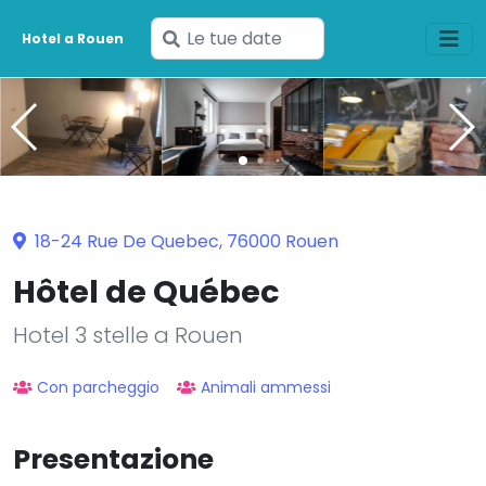
Inserisci
Hotel a Rouen
le
tue
date
18-24 Rue De Quebec, 76000 Rouen
Hôtel de Québec
Hotel 3 stelle a Rouen
Con parcheggio
Animali ammessi
Presentazione