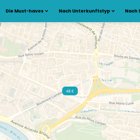
Die Must-haves
Nach Unterkunftstyp
Nach 
48 €