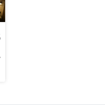
)
e
e