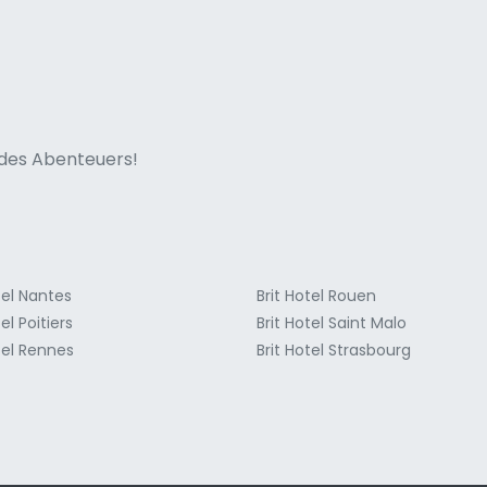
ne italian
n des Abenteuers!
tel Nantes
Brit Hotel Rouen
el Poitiers
Brit Hotel Saint Malo
tel Rennes
Brit Hotel Strasbourg