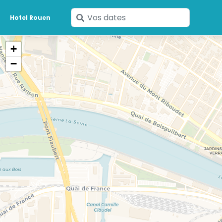
Saisissez
Hotel Rouen
vos
dates
+
−