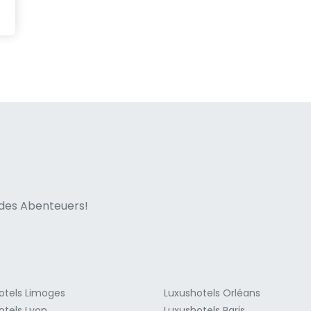
ne italian
n des Abenteuers!
otels Limoges
Luxushotels Orléans
otels Lyon
Luxushotels Paris