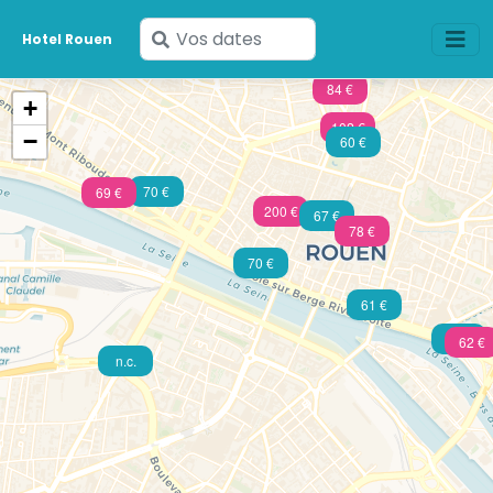
Saisissez
Hotel Rouen
vos
84 €
dates
+
102 €
−
60 €
70 €
69 €
200 €
67 €
78 €
70 €
61 €
49 €
62 €
n.c.