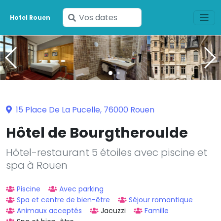
Saisissez
Hotel Rouen
vos
dates
15 Place De La Pucelle, 76000 Rouen
Hôtel de Bourgtheroulde
Hôtel-restaurant 5 étoiles avec piscine et
spa à Rouen
Piscine
Avec parking
Spa et centre de bien-être
Séjour romantique
Animaux acceptés
Jacuzzi
Famille