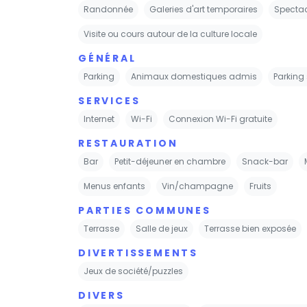
Randonnée
Galeries d'art temporaires
Spectac
Visite ou cours autour de la culture locale
GÉNÉRAL
Parking
Animaux domestiques admis
Parking
SERVICES
Internet
Wi-Fi
Connexion Wi-Fi gratuite
RESTAURATION
Bar
Petit-déjeuner en chambre
Snack-bar
Menus enfants
Vin/champagne
Fruits
PARTIES COMMUNES
Terrasse
Salle de jeux
Terrasse bien exposée
DIVERTISSEMENTS
Jeux de société/puzzles
DIVERS