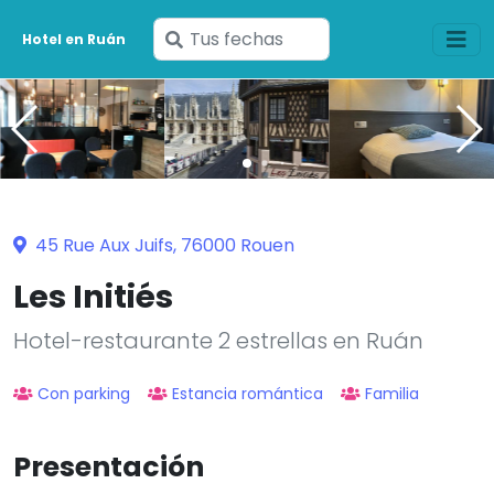
Ingresa
Hotel en Ruán
tus
fechas
45 Rue Aux Juifs, 76000 Rouen
Les Initiés
Hotel-restaurante 2 estrellas en Ruán
Con parking
Estancia romántica
Familia
Presentación