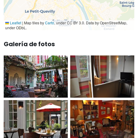
Leaflet
|
Map tiles by
Carto
, under CC BY 3.0. Data by OpenStreetMap,
under ODbL.
Galería de fotos