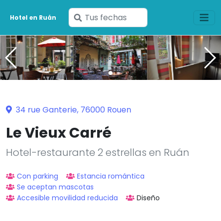
Ingresa
Hotel en Ruán
tus
fechas
34 rue Ganterie, 76000 Rouen
Le Vieux Carré
Hotel-restaurante 2 estrellas en Ruán
Con parking
Estancia romántica
Se aceptan mascotas
Accesible movilidad reducida
Diseño