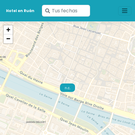
Ingresa
Hotel en Ruán
tus
fechas
+
−
n.c.