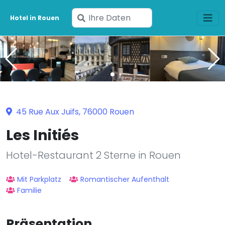
Geben
Hotel in Rouen
Sie
Ihre
Daten
ein
45 Rue Aux Juifs, 76000 Rouen
Les Initiés
Hotel-Restaurant 2 Sterne in Rouen
Mit Parkplatz
Romantischer Aufenthalt
Familie
Präsentation