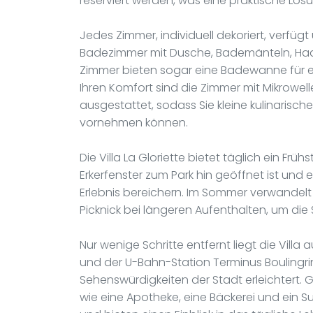
reserviert werden, was eine praktische Lös
Jedes Zimmer, individuell dekoriert, verfü
Badezimmer mit Dusche, Bademänteln, Haart
Zimmer bieten sogar eine Badewanne für e
Ihren Komfort sind die Zimmer mit Mikrowel
ausgestattet, sodass Sie kleine kulinarisch
vornehmen können.
Die Villa La Gloriette bietet täglich ein F
Erkerfenster zum Park hin geöffnet ist und e
Erlebnis bereichern. Im Sommer verwandelt s
Picknick bei längeren Aufenthalten, um die
Nur wenige Schritte entfernt liegt die Vill
und der U-Bahn-Station Terminus Boulingr
Sehenswürdigkeiten der Stadt erleichtert. 
wie eine Apotheke, eine Bäckerei und ein Su