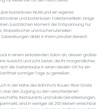
ung für Reisende mit dem Auto bietet.
gt über kostenloses WLAN und ein eigenes
rockner und kostenlosen Toilettenartikeln. Einige
inen zusätzlichen Moment der Entspannung. Für
le, Wasserkocher und Küchenutensilien
e Zubereitungen direkt in Ihrem privaten Bereich
rühstück in einem einladenden Salon an, dessen großes
ine Aussicht und Licht bietet, die Ihr morgendliches
ich die Gartenlaube in einen idealen Ort für ein
 Sanftheit sonniger Tage zu genießen.
a auch in der Nähe des Bahnhofs Rouen-Rive-Droite
in, was den Zugang zu den verschiedenen
Geschäfte, Restaurants und lokale Dienstleistungen,
permarkt, sind in weniger als 200 Metern erreichbar