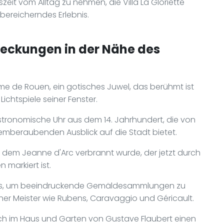
eit vom Alltag zu nehmen, die Villa La Gloriette
bereicherndes Erlebnis.
deckungen in der Nähe des
e de Rouen, ein gotisches Juwel, das berühmt ist
 Lichtspiele seiner Fenster.
astronomische Uhr aus dem 14. Jahrhundert, die von
temberaubenden Ausblick auf die Stadt bietet.
f dem Jeanne d'Arc verbrannt wurde, der jetzt durch
markiert ist.
rts, um beeindruckende Gemäldesammlungen zu
er Meister wie Rubens, Caravaggio und Géricault.
such im Haus und Garten von Gustave Flaubert einen