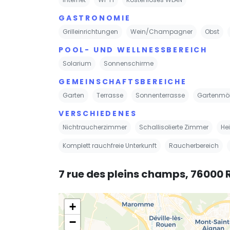
GASTRONOMIE
Grilleinrichtungen
Wein/Champagner
Obst
POOL- UND WELLNESSBEREICH
Solarium
Sonnenschirme
GEMEINSCHAFTSBEREICHE
Garten
Terrasse
Sonnenterrasse
Gartenmö
VERSCHIEDENES
Nichtraucherzimmer
Schallisolierte Zimmer
He
Komplett rauchfreie Unterkunft
Raucherbereich
7 rue des pleins champs, 76000
+
−