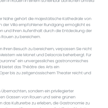
Leben in Rouen in einem scheinbar dörflichen Umfeld
er Nähe gehört die majestätische Kathedrale von
 von der Villa empfohlener Rundgang ermöglicht es
en und Ihren Aufenthalt durch die Entdeckung der
n Rouen zu bereichern.
 Ihren Besuch zu bereichern, verpassen Sie nicht
eistern wie Monet und Delacroix beherbergt. Für
Couronne" ein unvergessliches gastronomisches
d bietet das Théâtre des Arts ein
per bis zu zeitgenössischem Theater reicht und
zum Übernachten, sondern ein privilegierter
gen Gassen von Rouen und seine grünen
m das Kulturerbe zu erleben, die Gastronomie zu