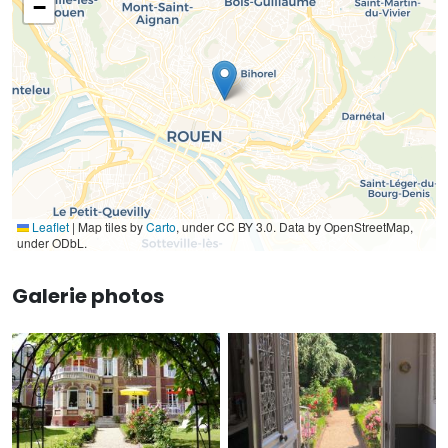
−
Leaflet
|
Map tiles by
Carto
, under CC BY 3.0. Data by OpenStreetMap,
under ODbL.
Galerie photos