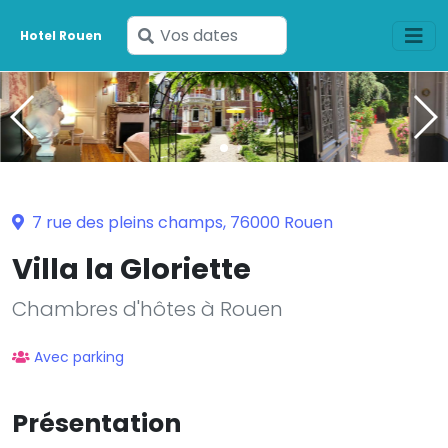
Saisissez
Hotel Rouen
vos
dates
7 rue des pleins champs, 76000 Rouen
Villa la Gloriette
Chambres d'hôtes à Rouen
Avec parking
Présentation