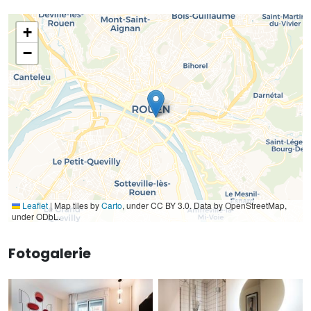
+
−
Leaflet
|
Map tiles by
Carto
, under CC BY 3.0. Data by OpenStreetMap,
under ODbL.
Fotogalerie