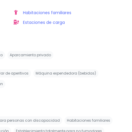
Habitaciones familiares
Estaciones de carga
to
Aparcamiento privado
Bar de aperitivos
Máquina expendedora (bebidas)
án
para personas con discapacidad
Habitaciones familiares
cción
Establecimiento totalmente para no fumadores