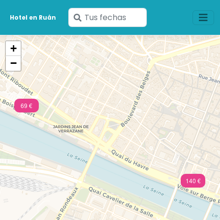
Ingresa
Hotel en Ruán
tus
fechas
+
−
69 €
140 €